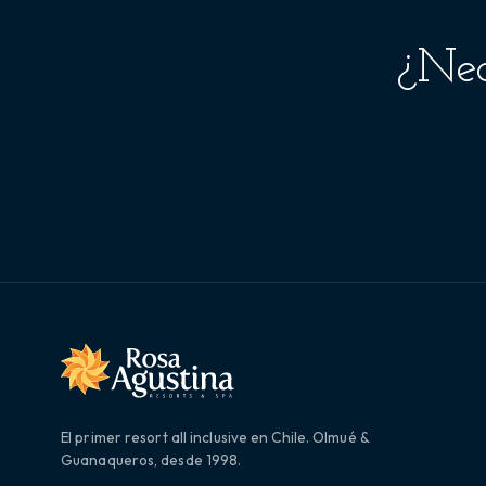
¿Nec
El primer resort all inclusive en Chile. Olmué &
Guanaqueros, desde 1998.