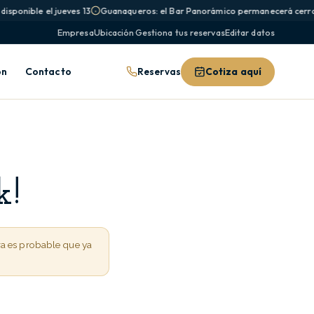
sponible el jueves 13
Guanaqueros: el Bar Panorámico permanecerá cerrado
Empresa
Ubicación
·
Gestiona tus reservas
Editar datos
Reservas
Cotiza aquí
ón
Contacto
k!
ra es probable que ya