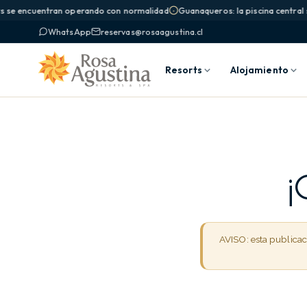
 se encuentran operando con normalidad
Guanaqueros: la piscina central si
WhatsApp
reservas@rosaagustina.cl
Resorts
Alojamiento
¡
AVISO: esta publica