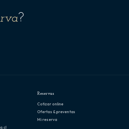
erva
?
Reservas
Cotizar online
Ofertas & preventas
Mi reserva
a.cl