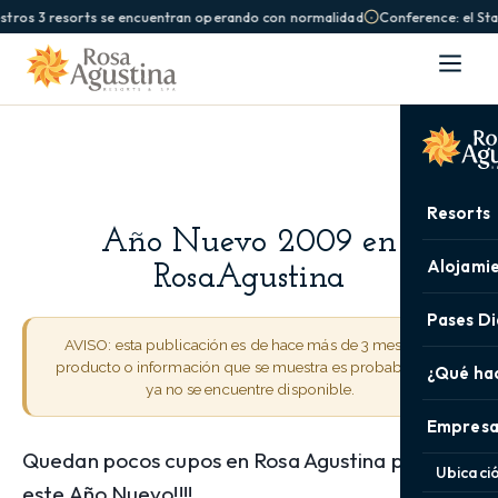
stros 3 resorts se encuentran operando con normalidad
Conference: el St
Resorts
Año Nuevo 2009 en
Alojami
RosaAgustina
Pases Di
AVISO: esta publicación es de hace más de 3 meses. El
producto o información que se muestra es probable que
¿Qué ha
ya no se encuentre disponible.
Empresa
Quedan pocos cupos en Rosa Agustina para
Ubicaci
este Año Nuevo!!!! …