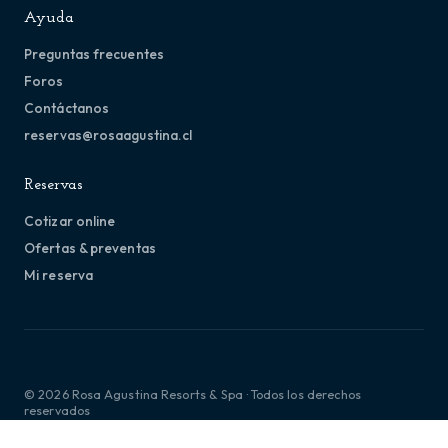
Ayuda
Preguntas frecuentes
Foros
Contáctanos
reservas@rosaagustina.cl
Reservas
Cotizar online
Ofertas & preventas
Mi reserva
© 2026 Rosa Agustina Resorts & Spa · Todos los derechos
reservados
Términos y condiciones
Política de privacidad