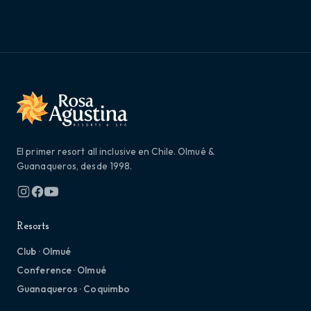
El primer resort all inclusive en Chile. Olmué &
Guanaqueros, desde 1998.
Resorts
Club · Olmué
Conference · Olmué
Guanaqueros · Coquimbo