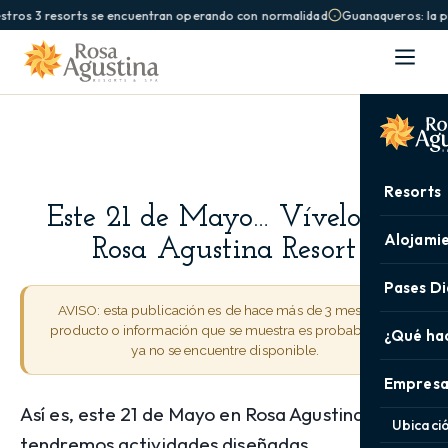
stros 3 resorts se encuentran operando con normalidad
Guanaqueros: la pi
Resorts
Este 21 de Mayo… Vívelo en
Alojami
Rosa Agustina Resort
Pases Di
AVISO: esta publicación es de hace más de 3 meses. El
producto o información que se muestra es probable que
¿Qué ha
ya no se encuentre disponible.
Empresa
Así es, este 21 de Mayo en Rosa Agustina
Ubicaci
tendremos actividades diseñadas