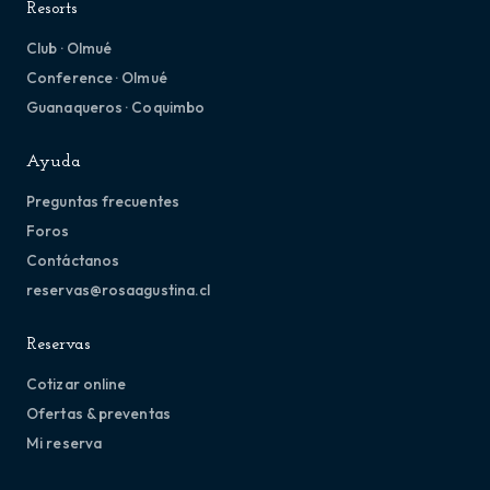
Resorts
Club · Olmué
Conference · Olmué
Guanaqueros · Coquimbo
Ayuda
Preguntas frecuentes
Foros
Contáctanos
reservas@rosaagustina.cl
Reservas
Cotizar online
Ofertas & preventas
Mi reserva