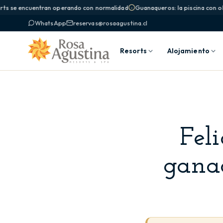
ts se encuentran operando con normalidad
Guanaqueros: la piscina con olas
WhatsApp
reservas@rosaagustina.cl
Resorts
Alojamiento
Fel
ganad