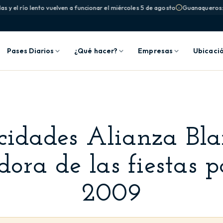
 y el río lento vuelven a funcionar el miércoles 5 de agosto
Guanaqueros: la
Pases Diarios
¿Qué hacer?
Empresas
Ubicaci
icidades Alianza Bla
ora de las fiestas p
2009