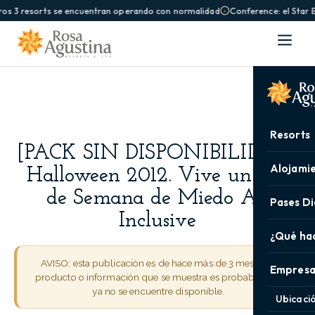
os 3 resorts se encuentran operando con normalidad
Conference: el Star 
Resorts
[PACK SIN DISPONIBILIDAD]
Alojami
Halloween 2012. Vive un Fin
de Semana de Miedo All
Pases Di
Inclusive
¿Qué ha
AVISO: esta publicación es de hace más de 3 meses. El
Empresa
producto o información que se muestra es probable que
ya no se encuentre disponible.
Ubicaci