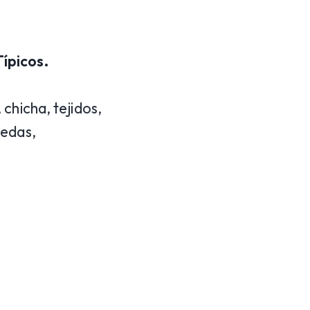
ípicos.
chicha, tejidos,
redas,