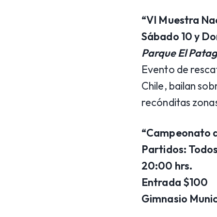
“VI Muestra Na
Sábado 10 y Do
Parque El Patag
Evento de rescat
Chile, bailan sob
recónditas zonas
“Campeonato de
Partidos:
Todos
20:00 hrs.
Entrada $100
Gimnasio Munici