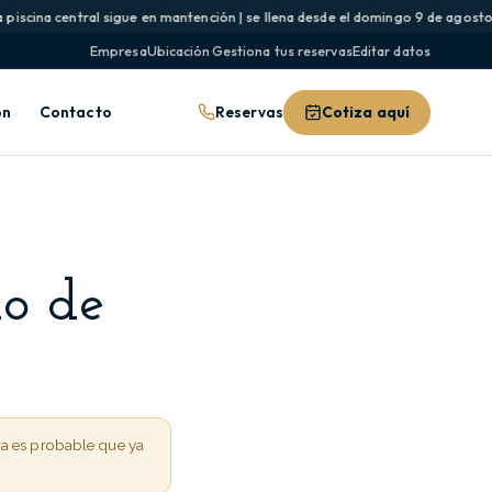
cina central sigue en mantención | se llena desde el domingo 9 de agosto y vu
Empresa
Ubicación
·
Gestiona tus reservas
Editar datos
Reservas
Cotiza aquí
ón
Contacto
o de
ra es probable que ya