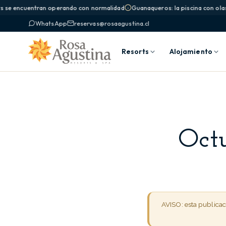
se encuentran operando con normalidad
Guanaqueros: la piscina con olas y 
WhatsApp
reservas@rosaagustina.cl
Resorts
Alojamiento
Oct
AVISO: esta publica