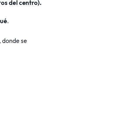
os del centro).
mué
.
, donde se