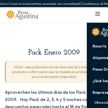
stros 3 resorts se encuentran operando con normalidad
Conference: el St
Resorts
Pack Enero 2009
Alojami
AVISO: esta publicación es de hace más de 3 meses. El
Pases Di
producto o información que se muestra es probable que
ya no se encuentre disponible.
¿Qué ha
Aprovechen los últimos días de los Pack Enero
Empresa
2009. Hay Pack de 2, 3, 4 y 5 noches con
Ubicaci
descuentos especiales hasta el 18 de Enero.