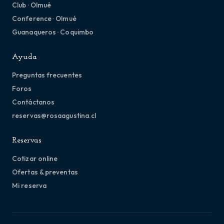
Club · Olmué
Conference · Olmué
Guanaqueros · Coquimbo
Ayuda
Preguntas frecuentes
Foros
Contáctanos
reservas@rosaagustina.cl
Reservas
Cotizar online
Ofertas & preventas
Mi reserva