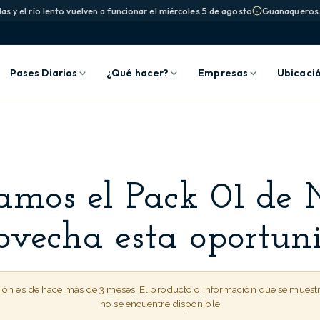
s y el río lento vuelven a funcionar el miércoles 5 de agosto
Guanaqueros: la
Pases Diarios
¿Qué hacer?
Empresas
Ubicaci
amos el Pack 01 de 
vecha esta oportun
ción es de hace más de 3 meses. El producto o información que se muest
no se encuentre disponible.