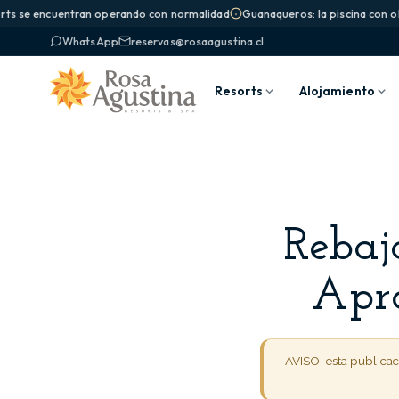
rts se encuentran operando con normalidad
Guanaqueros: la piscina con ola
WhatsApp
reservas@rosaagustina.cl
Resorts
Alojamiento
Rebaj
Apro
AVISO: esta publica