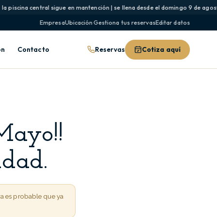
 piscina central sigue en mantención | se llena desde el domingo 9 de agosto 
Empresa
Ubicación
·
Gestiona tus reservas
Editar datos
Reservas
Cotiza aquí
ón
Contacto
Mayo!!
idad.
ra es probable que ya