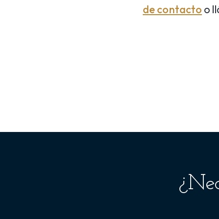
de contacto
o l
¿Nec