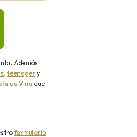
uento. Además
os
,
teenager
y
ta de Vino
que
estro
formulario