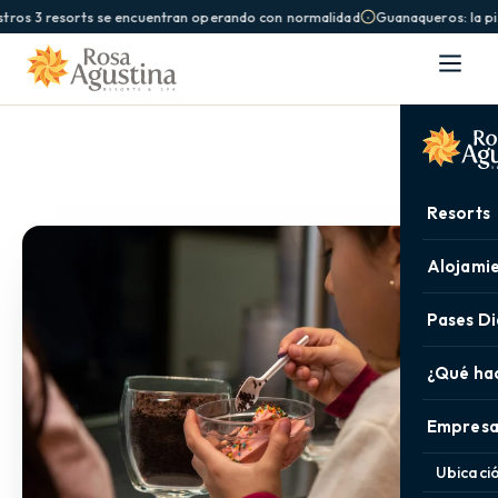
tros 3 resorts se encuentran operando con normalidad
Guanaqueros: la pis
Resorts
Alojami
Pases Di
¿Qué ha
Empresa
Ubicaci