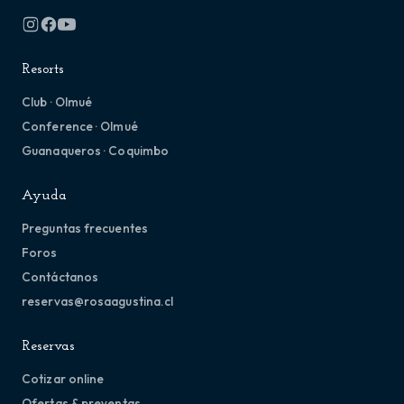
Resorts
Club · Olmué
Conference · Olmué
Guanaqueros · Coquimbo
Ayuda
Preguntas frecuentes
Foros
Contáctanos
reservas@rosaagustina.cl
Reservas
Cotizar online
Ofertas & preventas