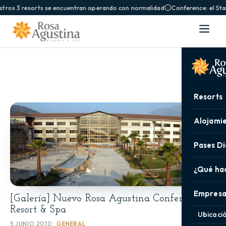
tros 3 resorts se encuentran operando con normalidad
Conference: el Sta
Resorts
Alojami
Pases Di
¿Qué ha
Empresa
[Galería] Nuevo Rosa Agustina Conference,
Resort & Spa
Ubicaci
5 JUNIO 2010 ·
GENERAL