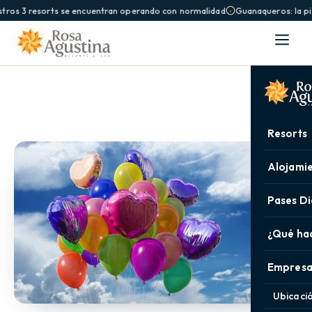
tros 3 resorts se encuentran operando con normalidad
Guanaqueros: la pis
Resorts
Alojami
Pases Di
¿Qué ha
Empresa
Ubicaci