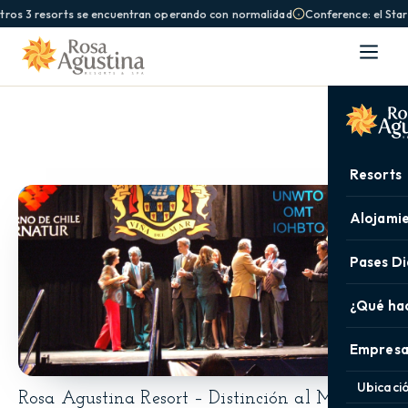
tros 3 resorts se encuentran operando con normalidad
Conference: el Star
Resorts
Alojami
Pases Di
¿Qué ha
Empresa
Ubicaci
Rosa Agustina Resort – Distinción al Mérito