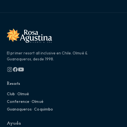
El primer resort all inclusive en Chile. Olmué &
Guanaqueros, desde 1998.
Resorts
Club · Olmué
Conference · Olmué
Guanaqueros · Coquimbo
Ayuda