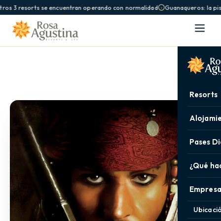
ros 3 resorts se encuentran operando con normalidad
Guanaqueros: la pis
Resorts
Alojami
Pases Di
¿Qué ha
Empresa
Ubicaci