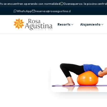
ts se encuentran operando con normalidad
Guanaqueros: la piscina central 
WhatsApp
reservas@rosaagustina.cl
Resorts
Alojamiento