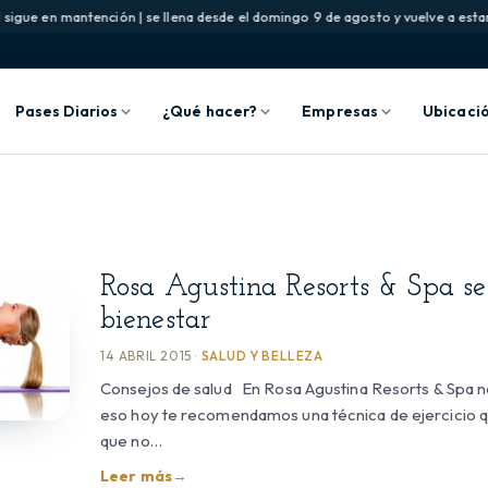
sigue en mantención | se llena desde el domingo 9 de agosto y vuelve a estar 
Pases Diarios
¿Qué hacer?
Empresas
Ubicaci
Rosa Agustina Resorts & Spa se
bienestar
14 ABRIL 2015 ·
SALUD Y BELLEZA
Consejos de salud En Rosa Agustina Resorts & Spa 
eso hoy te recomendamos una técnica de ejercicio q
que no…
Leer más
→