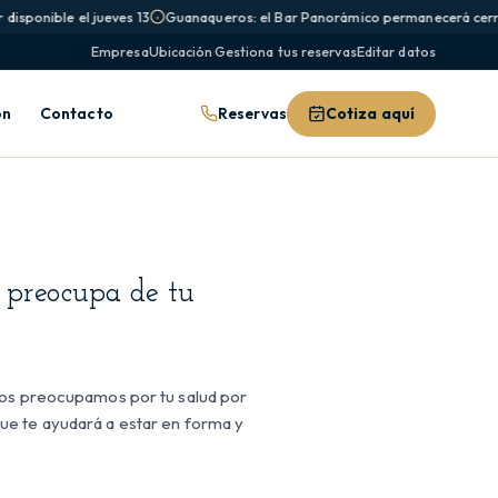
disponible el jueves 13
Guanaqueros: el Bar Panorámico permanecerá cerra
Empresa
Ubicación
·
Gestiona tus reservas
Editar datos
Reservas
Cotiza aquí
ón
Contacto
 preocupa de tu
nos preocupamos por tu salud por
ue te ayudará a estar en forma y