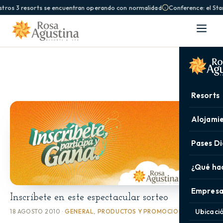
tros 3 resorts se encuentran operando con normalidad
Conference: el Sta
Resorts
Alojami
Pases Di
¿Qué ha
Empresa
Inscríbete en este espectacular sorteo
Ubicaci
18 AGOSTO 2010 ·
GENERAL
,
PRODUCTOS Y PROMOCIONES