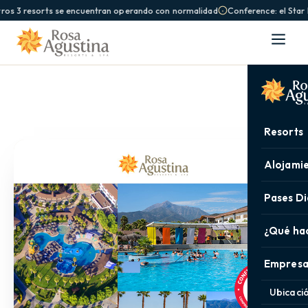
os 3 resorts se encuentran operando con normalidad
Conference: el Star 
Resorts
Alojami
Pases Di
¿Qué ha
Empresa
Ubicaci