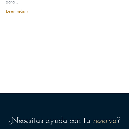
para…
Leer más
→
¿Necesitas ayuda con tu
reserva
?