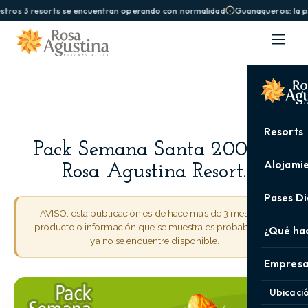
stros 3 resorts se encuentran operando con normalidad
Guanaqueros: la pi
Resorts
Pack Semana Santa 2009 –
Alojami
Rosa Agustina Resort.
Pases Di
AVISO: esta publicación es de hace más de 3 meses. El
producto o información que se muestra es probable que
¿Qué ha
ya no se encuentre disponible.
Empresa
Ubicaci