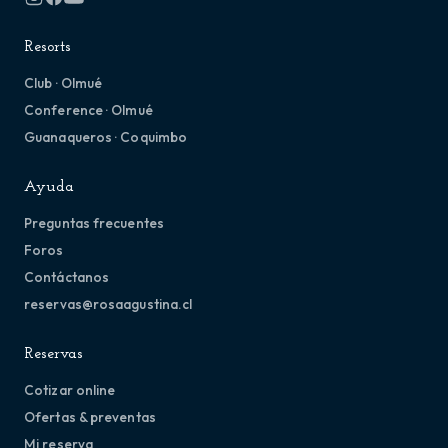
Resorts
Club · Olmué
Conference · Olmué
Guanaqueros · Coquimbo
Ayuda
Preguntas frecuentes
Foros
Contáctanos
reservas@rosaagustina.cl
Reservas
Cotizar online
Ofertas & preventas
Mi reserva