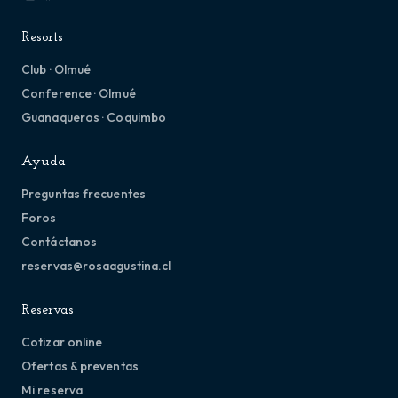
Resorts
Club · Olmué
Conference · Olmué
Guanaqueros · Coquimbo
Ayuda
Preguntas frecuentes
Foros
Contáctanos
reservas@rosaagustina.cl
Reservas
Cotizar online
Ofertas & preventas
Mi reserva