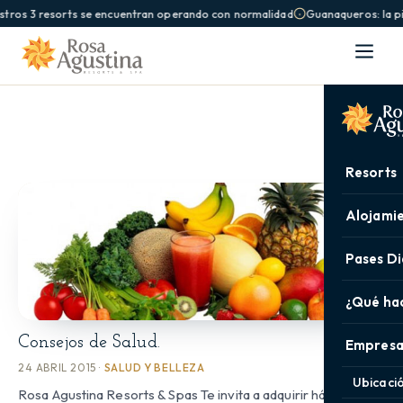
stros 3 resorts se encuentran operando con normalidad
Guanaqueros: la pi
Resorts
Alojami
Pases Di
¿Qué ha
Consejos de Salud.
Empresa
24 ABRIL 2015 ·
SALUD Y BELLEZA
Ubicaci
Rosa Agustina Resorts & Spas Te invita a adquirir hábitos