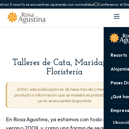
stros 3 resorts se encuentran operando con normalidad
Conference: el Sta
Resorts
Talleres de Cata, Maridaje y
Alojami
Floristería
Pases Di
AVISO: esta publicación es de hace más de 3 meses. El
producto o información que se muestra es probable que
¿Qué ha
ya no se encuentre disponible.
Empresa
En Rosa Agustina, ya estamos con todo en este
Ubicaci
verano 2009, y como una forma de seguir