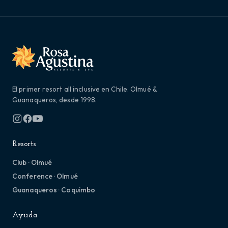
El primer resort all inclusive en Chile. Olmué &
Guanaqueros, desde 1998.
Resorts
Club · Olmué
Conference · Olmué
Guanaqueros · Coquimbo
Ayuda