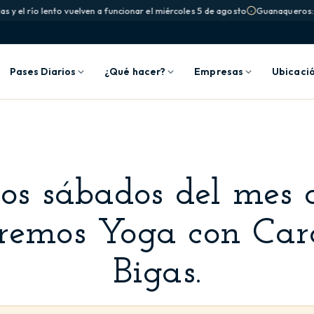
 y el río lento vuelven a funcionar el miércoles 5 de agosto
Guanaqueros: la
Pases Diarios
¿Qué hacer?
Empresas
Ubicaci
los sábados del mes d
remos Yoga con Car
Bigas.