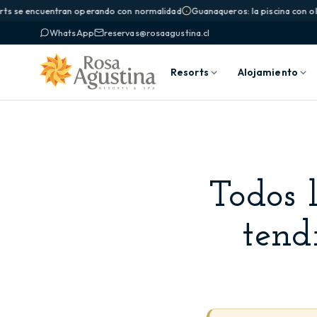
ts se encuentran operando con normalidad
Guanaqueros: la piscina con olas
WhatsApp
reservas@rosaagustina.cl
Resorts
Alojamiento
Todos 
tend