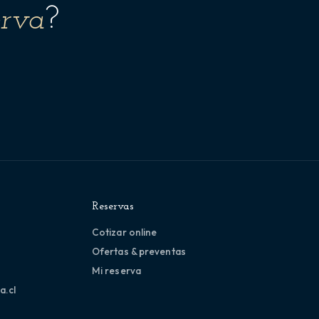
erva
?
Reservas
Cotizar online
Ofertas & preventas
Mi reserva
a.cl