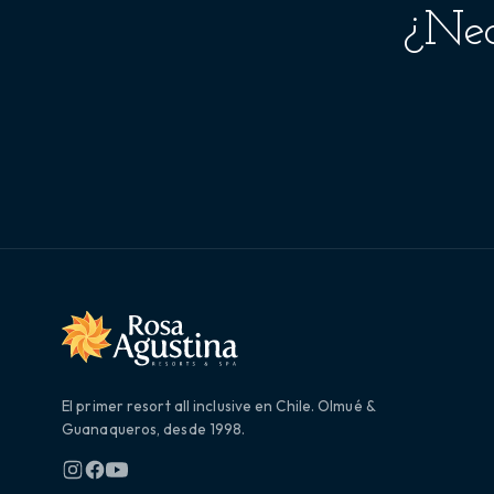
¿Nec
El primer resort all inclusive en Chile. Olmué &
Guanaqueros, desde 1998.