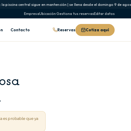
 piscina central sigue en mantención | se llena desde el domingo 9 de agosto 
Empresa
Ubicación
·
Gestiona tus reservas
Editar datos
Reservas
Cotiza aquí
ón
Contacto
Rosa
a
ra es probable que ya