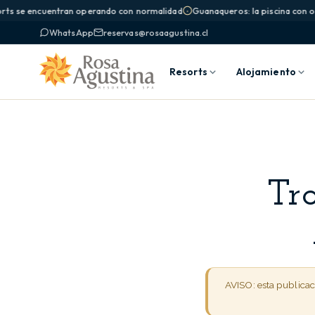
rts se encuentran operando con normalidad
Guanaqueros: la piscina con ola
WhatsApp
reservas@rosaagustina.cl
Resorts
Alojamiento
Tra
AVISO: esta publica