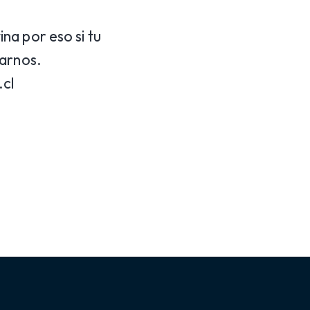
na por eso si tu
tarnos.
.cl