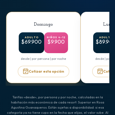
Domingo
Lunes
ADULTO
NIÑOS 4-12
ADULTO
$69.900
$9.900
$89.90
desde | por persona | por noche
desde | por p
Cotizar esta opción
Cotiza
Tarifas «desde», por persona y por noche, calculadas en la
habitación más económica de cada resort: Superior en Rosa
Agustina Guanaqueros. Están sujetas a disponibilidad: si esa
categoría ya no tiene cupo en la fecha que elijas, el valor sube. Al