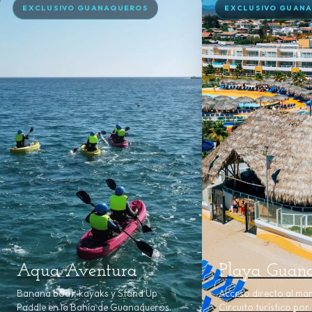
EXCLUSIVO GUANAQUEROS
EXCLUSIVO GUAN
Aqua Aventura
Playa Guan
Banana boat, kayaks y Stand Up
Acceso directo al mar
Paddle en la Bahía de Guanaqueros.
Circuito turístico por