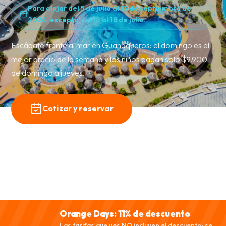
Para alojar del 5 de julio al 13 de septiembre de
2026, excepto del 12 al 18 de julio.
Escápate frente al mar en Guanaqueros: el domingo es el
mejor precio de la semana y los niños pagan solo $9.900
de domingo a jueves.
Cotizar y reservar
Ver tarifas
Orange Days: 11% de descuento
Las tarifas que ves NO incluyen el descuento: se