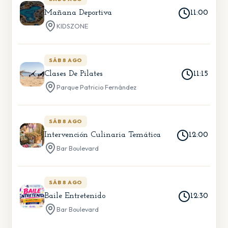
Mañana Deportiva
11:00
KIDSZONE
EN
PREPARACIÓN
SÁB 8 AGO
Clases De Pilates
11:15
Parque Patricio Fernández
SÁB 8 AGO
Intervención Culinaria Temática
12:00
Bar Boulevard
SÁB 8 AGO
Baile Entretenido
12:30
Bar Boulevard