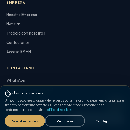
EMPRESA
Nuestra Empresa
Noticias
Trabaja con nosotros
Contáctanos
Acceso RR.HH.
CONTÁCTANOS
WhatsApp
reservas@rosaagustina.cl
Usamos cookies
Objetos perdidos
Utilizamos cookies propias y de terceros para mejorar tu experiencia, analizar el
tráfico y personalizar ofertas. Puedes aceptar todas, rechazarlas o
configurarlas. Lee nuestra
política de cookies
.
RESERVAS
¿Dudas? ¡Escríbeme! 👋
Aceptar todas
Rechazar
Configurar
Cotizar online