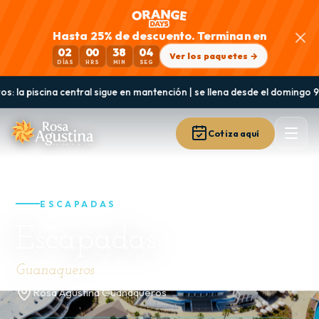
Hasta 25% de descuento. Terminan en
02
00
38
04
Ver los paquetes →
DÍAS
HRS
MIN
SEG
a central sigue en mantención | se llena desde el domingo 9 de agosto y
Cotiza aquí
Ver todos los paquetes
ESCAPADAS
Escapadas
Guanaqueros
Rosa Agustina Guanaqueros