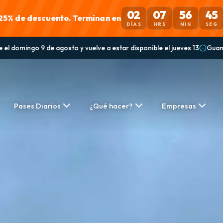
02
07
56
42
25% de descuento. Terminan en
DÍAS
HRS
MIN
SEG
star disponible el jueves 13
Guanaqueros: el Bar Panorámico perman
Pases Diarios
¿Qué hacer?
Empresas