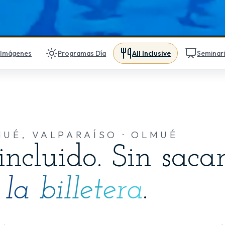
Imágenes
Programas Día
All Inclusive
Seminar
UÉ, VALPARAÍSO · OLMUÉ
incluido. Sin saca
la billetera
.