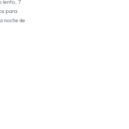
o lento, 7
ios para
da noche de