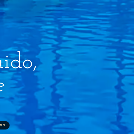
ido,
e
IDO