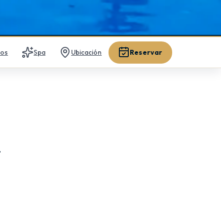
Reservar
ios
Spa
Ubicación
r