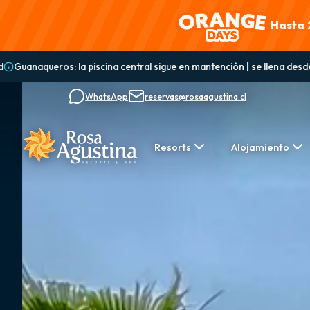
Hasta 
sigue en mantención | se llena desde el domingo 9 de agosto y vuelve a e
WhatsApp
reservas@rosaagustina.cl
Resorts
Alojamiento