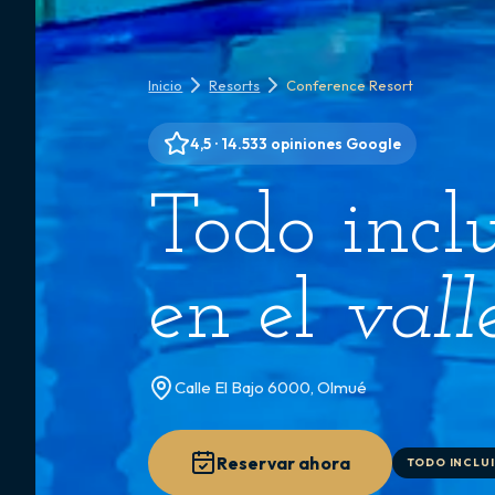
Inicio
Resorts
Conference Resort
4,5 · 14.533 opiniones Google
Todo inclu
en el
vall
Calle El Bajo 6000, Olmué
Reservar ahora
TODO INCLU