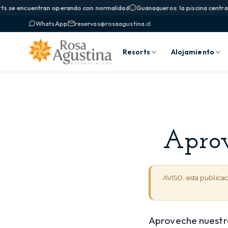
ts se encuentran operando con normalidad
Guanaqueros: la piscina central 
WhatsApp
reservas@rosaagustina.cl
Resorts
Alojamiento
Aprov
AVISO: esta publica
Aproveche nuest