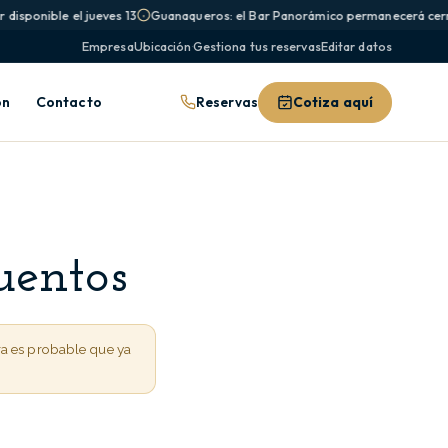
disponible el jueves 13
Guanaqueros: el Bar Panorámico permanecerá cerra
Empresa
Ubicación
·
Gestiona tus reservas
Editar datos
Reservas
Cotiza aquí
ón
Contacto
uentos
ra es probable que ya
.