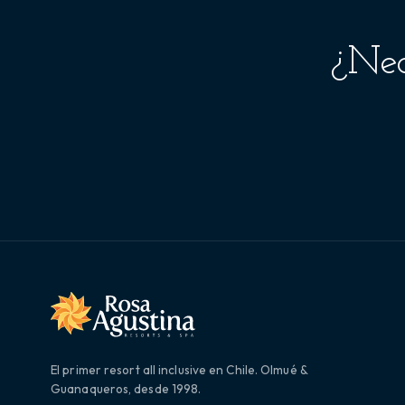
¿Nec
El primer resort all inclusive en Chile. Olmué &
Guanaqueros, desde 1998.