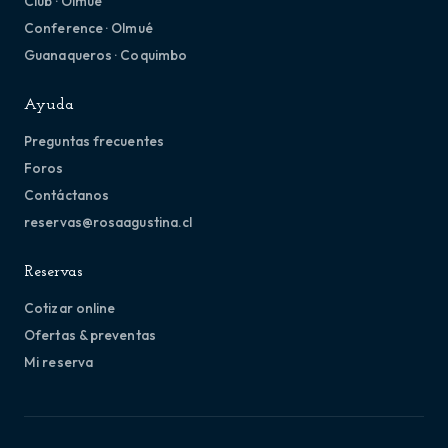
Club · Olmué
Conference · Olmué
Guanaqueros · Coquimbo
Ayuda
Preguntas frecuentes
Foros
Contáctanos
reservas@rosaagustina.cl
Reservas
Cotizar online
Ofertas & preventas
Mi reserva