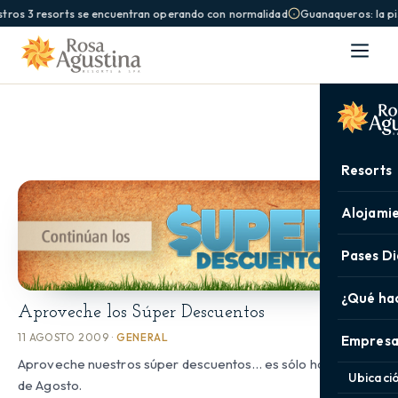
tros 3 resorts se encuentran operando con normalidad
Guanaqueros: la pis
Resorts
Alojami
Pases Di
¿Qué ha
Aproveche los Súper Descuentos
11 AGOSTO 2009 ·
GENERAL
Empresa
Aproveche nuestros súper descuentos… es sólo hasta fines
Ubicaci
de Agosto.