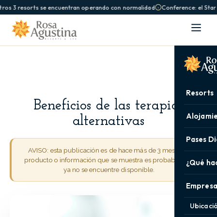
ros 3 resorts se encuentran operando con normalidad
Conference: el Star
Resorts
Beneficios de las terapias
Alojami
alternativas
Pases Di
AVISO: esta publicación es de hace más de 3 meses. El
producto o información que se muestra es probable que
¿Qué ha
ya no se encuentre disponible.
Empresa
Ubicaci