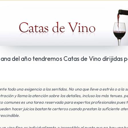
na del año tendremos Catas de Vino dirijidas p
nte todo una exigencia a los sentidos. No una que lleve a estrés o a la 
tración y llama la atención sobre los detalles, incluso los más tenues. p
oco comunes es una tarea reservada para expertos profesionales pues 
en hacer juicios bastante certeros cuando prestan la suficiente atenc
rescindible.
un vino fino es individualizante e irrepetible al punto que no hay una bot