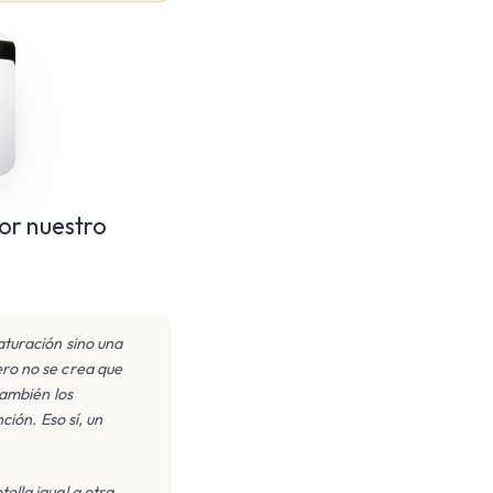
or nuestro
saturación sino una
ero no se crea que
también los
ión. Eso sí, un
ella igual a otra.