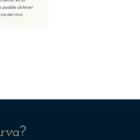
s posible obtener
cia del vino.
erva
?