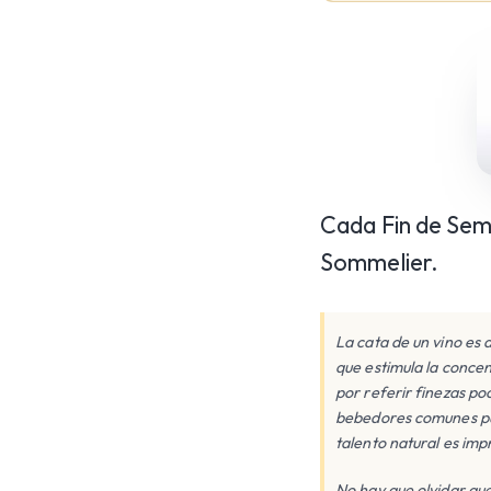
Cada Fin de Sema
Sommelier.
La cata de un vino es a
que estimula la concen
por referir finezas p
bebedores comunes pued
talento natural es imp
No hay que olvidar que 