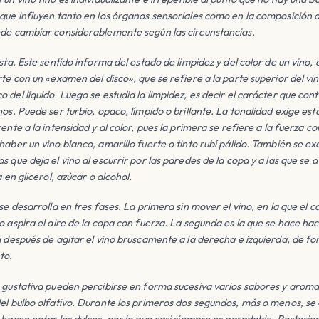
que influyen tanto en los órganos sensoriales como en la composición d
ede cambiar considerablemente según las circunstancias.
sta. Este sentido informa del estado de limpidez y del color de un vino, 
rte con un «examen del disco», que se refiere a la parte superior del vin
del líquido. Luego se estudia la limpidez, es decir el carácter que cont
nos. Puede ser turbio, opaco, límpido o brillante. La tonalidad exige es
ente a la intensidad y al color, pues la primera se refiere a la fuerza c
haber un vino blanco, amarillo fuerte o tinto rubí pálido. También se ex
 que deja el vino al escurrir por las paredes de la copa y a las que se a
a en glicerol, azúcar o alcohol.
se desarrolla en tres fases. La primera sin mover el vino, en la que el c
o aspira el aire de la copa con fuerza. La segunda es la que se hace hac
a después de agitar el vino bruscamente a la derecha e izquierda, de for
to.
e gustativa pueden percibirse en forma sucesiva varios sabores y arom
del bulbo olfativo. Durante los primeros dos segundos, más o menos, se
 hacen notar los dulces, por lo que casi siempre es agradable. Posterio