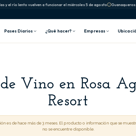
 y el río lento vuelven a funcionar el miércoles 5 de agosto
Guanaqueros: la
Pases Diarios
¿Qué hacer?
Empresas
Ubicaci
 de Vino en Rosa Ag
Resort
ción es de hace más de 3 meses. El producto o información que se muest
no se encuentre disponible.