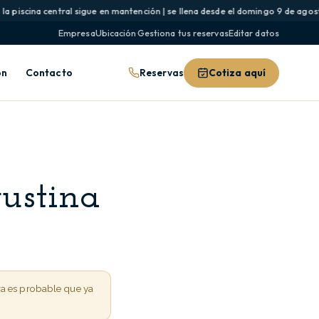
 piscina central sigue en mantención | se llena desde el domingo 9 de agosto 
Empresa
Ubicación
·
Gestiona tus reservas
Editar datos
Reservas
Cotiza aquí
ón
Contacto
ustina
ra es probable que ya