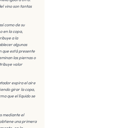
el vino son tantas
así como de su
o en la copa,
ribuye a la
tablecer algunas
on que está presente
aminan las piernas o
tribuye valor
atador expira el aire
iendo girar la copa,
ma que el líquido se
as mediante el
 obtiene una primera
rmente, en la