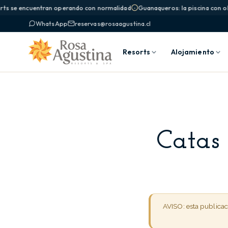
ts se encuentran operando con normalidad
Guanaqueros: la piscina con olas
WhatsApp
reservas@rosaagustina.cl
Resorts
Alojamiento
Catas
AVISO: esta publica