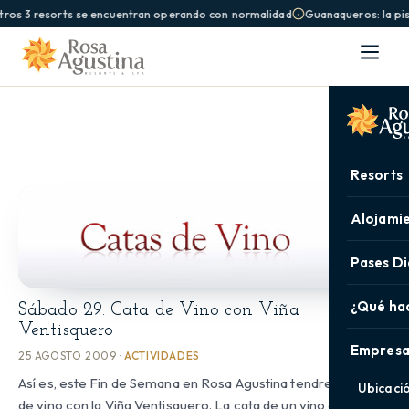
ros 3 resorts se encuentran operando con normalidad
Guanaqueros: la pisc
Resorts
Alojami
Pases Di
¿Qué ha
Sábado 29: Cata de Vino con Viña
Ventisquero
Empresa
25 AGOSTO 2009 ·
ACTIVIDADES
Así es, este Fin de Semana en Rosa Agustina tendremos cata
Ubicaci
de vino con la Viña Ventisquero. La cata de un vino es ante