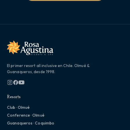
El primer resort all inclusive en Chile. Olmué &
Guanaqueros, desde 1998.
Resorts
Club · Olmué
Conference · Olmué
Guanaqueros · Coquimbo