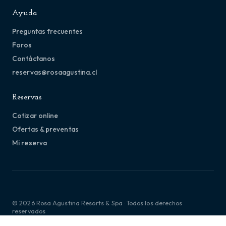
Ayuda
Preguntas frecuentes
Foros
Contáctanos
reservas@rosaagustina.cl
Reservas
Cotizar online
Ofertas & preventas
Mi reserva
© 2026 Rosa Agustina Resorts & Spa · Todos los derechos
reservados
Términos y condiciones
Política de privacidad