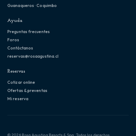
Guanaqueros · Coquimbo
Ayuda
Preguntas frecuentes
Foros
Contáctanos
reservas@rosaagustina.cl
Reservas
Cotizar online
Ofertas & preventas
Mi reserva
© 2026 Rosa Agustina Resorts & Spa · Todos los derechos