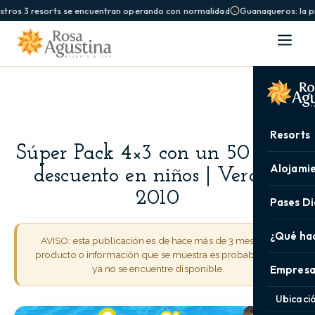
stros 3 resorts se encuentran operando con normalidad
Guanaqueros: la pi
Resorts
Súper Pack 4×3 con un 50 % de
Alojami
descuento en niños | Verano
2010
Pases Di
¿Qué ha
AVISO: esta publicación es de hace más de 3 meses. El
producto o información que se muestra es probable que
ya no se encuentre disponible.
Empresa
Ubicaci