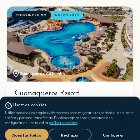
TODO INCLUIDO
NUEVO 2025
Guanaqueros, Coquimbo
Guanaqueros Resort
4.3 · 419 reseñas
Usamos cookies
Utilizamos cookies propias y de terceros para mejorar tu experiencia, analizar el
Único resort all-inclusive frente al mar en Chile ·
tráfico y personalizar ofertas. Puedes aceptar todas, rechazarlas o
Categorías superiores con vistas privilegiadas · Parque
configurarlas. Lee nuestra
política de cookies
.
acuático: río lento + piscina con olas
¿Dudas? ¡Escríbeme! 👋
Aceptar todas
Rechazar
Configurar