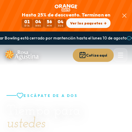
Hasta 25% de descuento. Terminan en
01
04
56
03
Ver los paquetes →
DÍA
HRS
MIN
SEG
á cerrado por mantención hasta el lunes 10 de agosto
Guanaqueros: la
Cotiza aquí
ESCÁPATE DE A DOS
Tiempo para
ustedes
.