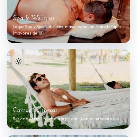
Spa & Wellness
Laguz Spa y Spa Naturales: masajes, sauna, hidroterapia
(mayores de 18).
Camas balinesas
Servicio premium junto a la piscina (con reserva previa).