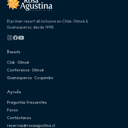
El primer resort all inclusive en Chile. Olmué &
Guanaqueros, desde 1998.
Resorts
Club · Olmué
Conference · Olmué
Guanaqueros · Coquimbo
Ayuda
Preguntas frecuentes
Foros
Contáctanos
reservas@rosaagustina.cl