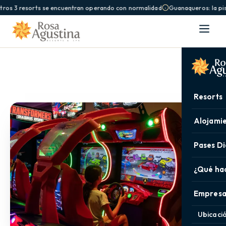
ros 3 resorts se encuentran operando con normalidad
Guanaqueros: la pisc
Resorts
Alojami
Pases Di
¿Qué ha
Empresa
Ubicaci