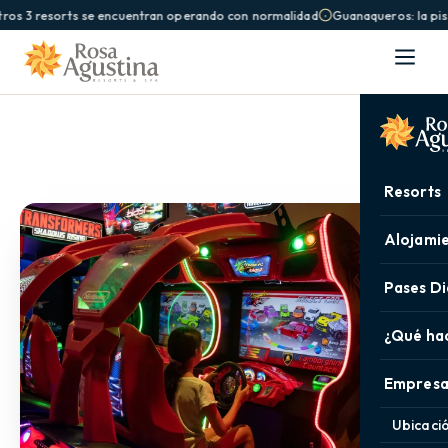
os 3 resorts se encuentran operando con normalidad
Guanaqueros: la pisci
Resorts
Alojami
Pases Di
¿Qué ha
Empresa
Ubicaci