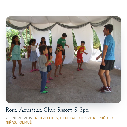
Rosa Agustina Club Resort & Spa
27 ENERO 2015 ·
ACTIVIDADES
,
GENERAL
,
KIDS ZONE
,
NIÑOS Y
NIÑAS.
,
OLMUÉ