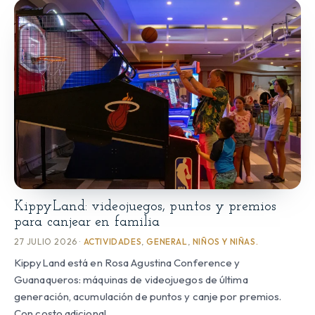
KippyLand: videojuegos, puntos y premios
para canjear en familia
27 JULIO 2026 ·
ACTIVIDADES
,
GENERAL
,
NIÑOS Y NIÑAS.
KippyLand está en Rosa Agustina Conference y
Guanaqueros: máquinas de videojuegos de última
generación, acumulación de puntos y canje por premios.
Con costo adicional.