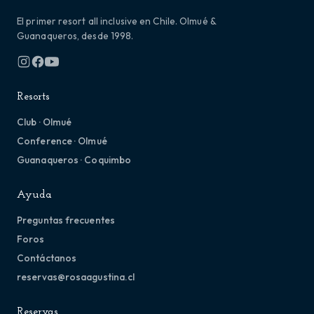
El primer resort all inclusive en Chile. Olmué &
Guanaqueros, desde 1998.
Resorts
Club · Olmué
Conference · Olmué
Guanaqueros · Coquimbo
Ayuda
Preguntas frecuentes
Foros
Contáctanos
reservas@rosaagustina.cl
Reservas